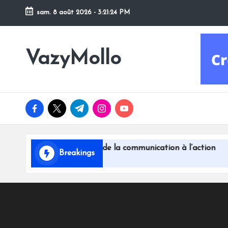
sam. 8 août 2026
-
3:21:25 PM
Skip
to
VazyMollo
content
Pensez
à
vous
..
facebook.com
twitter.com
t.me
instagram.com
youtube.com
Prenez
votre
temps
ses à passer de la communication à l’action
16ème baromèt
!
Breakings
juillet 13, 2026