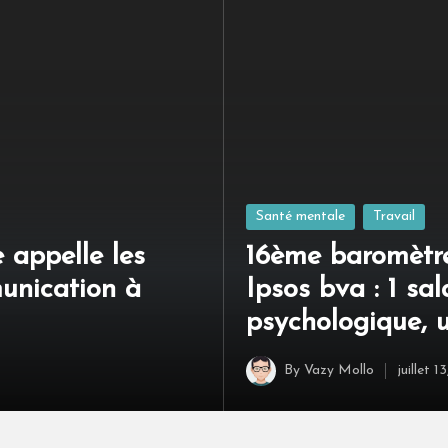
Posted
Santé mentale
Travail
in
appelle les
16ème baromètr
unication à
Ipsos bva : 1 sal
psychologique, 
By
Vazy Mollo
juillet 1
Posted
by