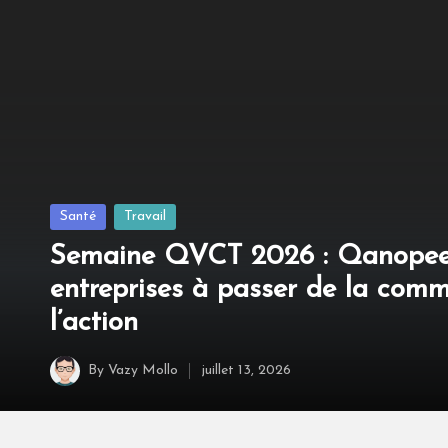
Posted
Santé
Travail
in
Semaine QVCT 2026 : Qanopee 
entreprises à passer de la comm
l’action
By
Vazy Mollo
juillet 13, 2026
Posted
by