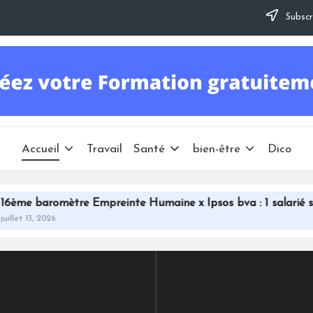
Subscr
Accueil
Travail
Santé
bien-être
Dico
re Empreinte Humaine x Ipsos bva : 1 salarié sur 2 en détres