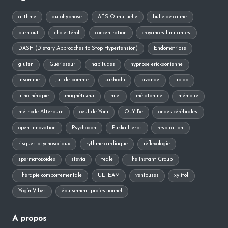
asthme
autohypnose
AÉSIO mutuelle
bulle de calme
burn-out
cholestérol
concentration
croyances limitantes
DASH (Dietary Approaches to Stop Hypertension)
Endométriose
gluten
Guérisseur
habitudes
hypnose ericksonienne
insomnie
jus de pomme
Lakhochi
lavande
libido
lithothérapie
magnétiseur
miel
mélatonine
mémoire
méthode Afterburn
oeuf de Yoni
OLY Be
ondes cérébrales
open innovation
Psychodon
Pukka Herbs
respiration
risques psychosociaux
rythme cardiaque
réflexologie
spermatozoïdes
stevia
teale
The Instant Group
Thérapie comportementale
ULTEAM
ventouses
xylitol
Yog’n Vibes
épuisement professionnel
A propos