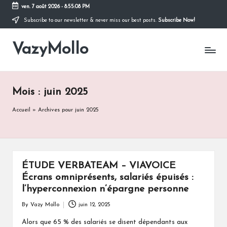
ven. 7 août 2026
-
8:55:08 PM
Subscribe to our newsletter & never miss our best posts.
Subscribe Now!
Skip
to
VazyMollo
content
Pensez
à
vous
..
Mois :
juin 2025
Prenez
votre
Accueil
»
Archives pour juin 2025
temps
!
ÉTUDE VERBATEAM – VIAVOICE
Écrans omniprésents, salariés épuisés :
l’hyperconnexion n’épargne personne
By
Vazy Mollo
juin 12, 2025
Posted
by
Alors que 65 % des salariés se disent dépendants aux