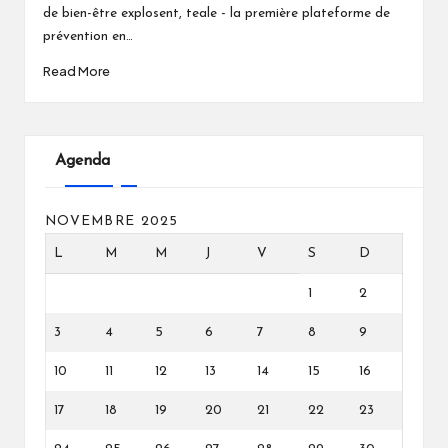
de bien-être explosent, teale - la première plateforme de
prévention en…
Read More
Agenda
NOVEMBRE 2025
L
M
M
J
V
S
D
1
2
3
4
5
6
7
8
9
10
11
12
13
14
15
16
17
18
19
20
21
22
23