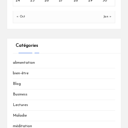
24
25
26
27
28
29
30
« Oct
Jan »
Catégories
alimentation
bien-être
Blog
Business
Lectures
Maladie
méditation