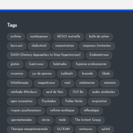
Tags
asthme
autohypnose
AÉSIO mutuelle
bulle de calme
burn-out
cholestérol
concentration
croyances limitantes
DASH (Dietary Approaches to Stop Hypertension)
Endométriose
gluten
Guérisseur
habitudes
hypnose ericksonienne
insomnie
jus de pomme
Lakhochi
lavande
libido
lithothérapie
magnétiseur
miel
mélatonine
mémoire
méthode Afterburn
oeuf de Yoni
OLY Be
ondes cérébrales
open innovation
Psychodon
Pukka Herbs
respiration
risques psychosociaux
rythme cardiaque
réflexologie
spermatozoïdes
stevia
teale
The Instant Group
Thérapie comportementale
ULTEAM
ventouses
xylitol