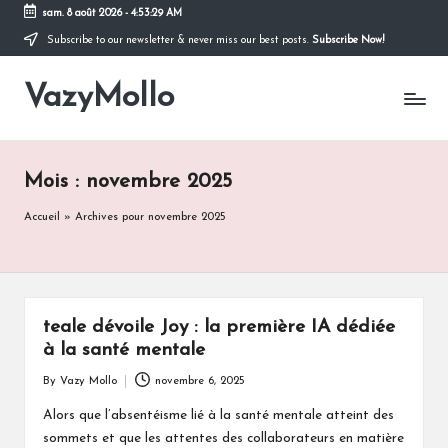
sam. 8 août 2026
-
4:53:30 AM
Subscribe to our newsletter & never miss our best posts.
Subscribe Now!
Skip
to
VazyMollo
content
Pensez
à
vous
..
Mois :
novembre 2025
Prenez
votre
Accueil
»
Archives pour novembre 2025
temps
!
teale dévoile Joy : la première IA dédiée
à la santé mentale
By
Vazy Mollo
novembre 6, 2025
Posted
by
Alors que l’absentéisme lié à la santé mentale atteint des
sommets et que les attentes des collaborateurs en matière