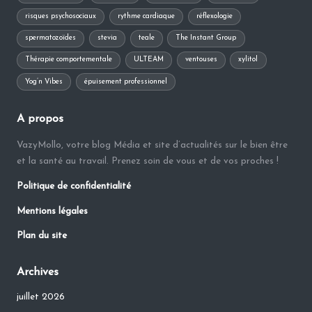
risques psychosociaux
rythme cardiaque
réflexologie
spermatozoïdes
stevia
teale
The Instant Group
Thérapie comportementale
ULTEAM
ventouses
xylitol
Yog’n Vibes
épuisement professionnel
A propos
VazyMollo, votre blog Média et site d’actualités sur le bien être
et la santé au travail. Prenez soin de vous et de vos proches !
Politique de confidentialité
Mentions légales
Plan du site
Archives
juillet 2026