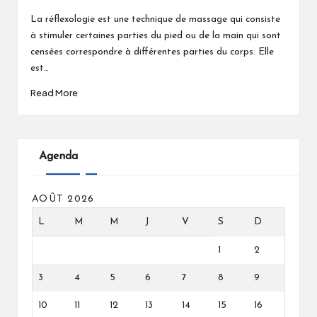
Posted
by
La réflexologie est une technique de massage qui consiste
à stimuler certaines parties du pied ou de la main qui sont
censées correspondre à différentes parties du corps. Elle
est…
Read More
Agenda
AOÛT 2026
L
M
M
J
V
S
D
1
2
3
4
5
6
7
8
9
10
11
12
13
14
15
16