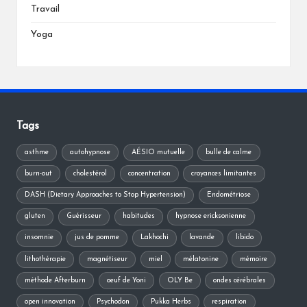
Travail
Yoga
Tags
asthme
autohypnose
AÉSIO mutuelle
bulle de calme
burn-out
cholestérol
concentration
croyances limitantes
DASH (Dietary Approaches to Stop Hypertension)
Endométriose
gluten
Guérisseur
habitudes
hypnose ericksonienne
insomnie
jus de pomme
Lakhochi
lavande
libido
lithothérapie
magnétiseur
miel
mélatonine
mémoire
méthode Afterburn
oeuf de Yoni
OLY Be
ondes cérébrales
open innovation
Psychodon
Pukka Herbs
respiration