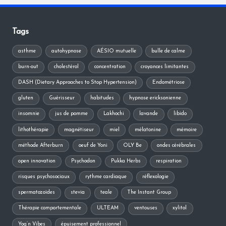
Tags
asthme
autohypnose
AÉSIO mutuelle
bulle de calme
burn-out
cholestérol
concentration
croyances limitantes
DASH (Dietary Approaches to Stop Hypertension)
Endométriose
gluten
Guérisseur
habitudes
hypnose ericksonienne
insomnie
jus de pomme
Lakhochi
lavande
libido
lithothérapie
magnétiseur
miel
mélatonine
mémoire
méthode Afterburn
oeuf de Yoni
OLY Be
ondes cérébrales
open innovation
Psychodon
Pukka Herbs
respiration
risques psychosociaux
rythme cardiaque
réflexologie
spermatozoïdes
stevia
teale
The Instant Group
Thérapie comportementale
ULTEAM
ventouses
xylitol
Yog’n Vibes
épuisement professionnel