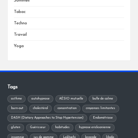
Sommeil
Tabac
Techno
Travail
Yoga
Tags
asthme
autohypnose
AÉSIO mutuelle
bulle de calme
burn-out
cholestérol
concentration
croyances limitantes
DASH (Dietary Approaches to Stop Hypertension)
Endométriose
gluten
Guérisseur
habitudes
hypnose ericksonienne
insomnie
jus de pomme
Lakhochi
lavande
libido