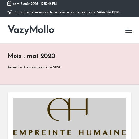
sam. 8 août 2026
-
12:57:46 PM
Subscribe to our newsletter & never miss our best posts.
Subscribe Now!
Skip
to
VazyMollo
content
Pensez
à
vous
..
Mois :
mai 2020
Prenez
votre
Accueil
»
Archives pour mai 2020
temps
!