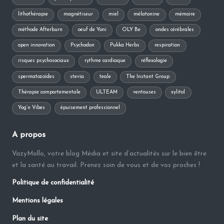
lithothérapie
magnétiseur
miel
mélatonine
mémoire
méthode Afterburn
oeuf de Yoni
OLY Be
ondes cérébrales
open innovation
Psychodon
Pukka Herbs
respiration
risques psychosociaux
rythme cardiaque
réflexologie
spermatozoïdes
stevia
teale
The Instant Group
Thérapie comportementale
ULTEAM
ventouses
xylitol
Yog’n Vibes
épuisement professionnel
A propos
VazyMollo, votre blog Média et site d’actualités sur le bien être
et la santé au travail. Prenez soin de vous et de vos proches !
Politique de confidentialité
Mentions légales
Plan du site