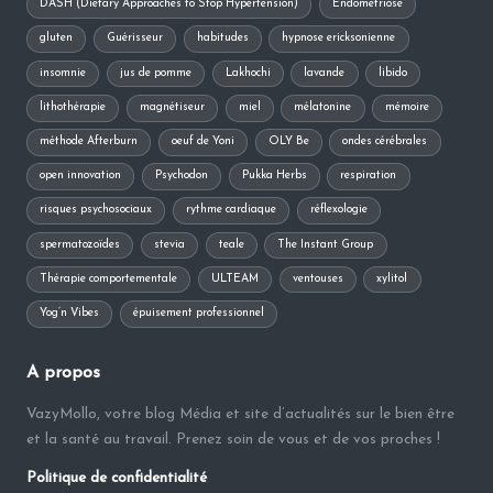
DASH (Dietary Approaches to Stop Hypertension)
Endométriose
gluten
Guérisseur
habitudes
hypnose ericksonienne
insomnie
jus de pomme
Lakhochi
lavande
libido
lithothérapie
magnétiseur
miel
mélatonine
mémoire
méthode Afterburn
oeuf de Yoni
OLY Be
ondes cérébrales
open innovation
Psychodon
Pukka Herbs
respiration
risques psychosociaux
rythme cardiaque
réflexologie
spermatozoïdes
stevia
teale
The Instant Group
Thérapie comportementale
ULTEAM
ventouses
xylitol
Yog’n Vibes
épuisement professionnel
A propos
VazyMollo, votre blog Média et site d’actualités sur le bien être
et la santé au travail. Prenez soin de vous et de vos proches !
Politique de confidentialité