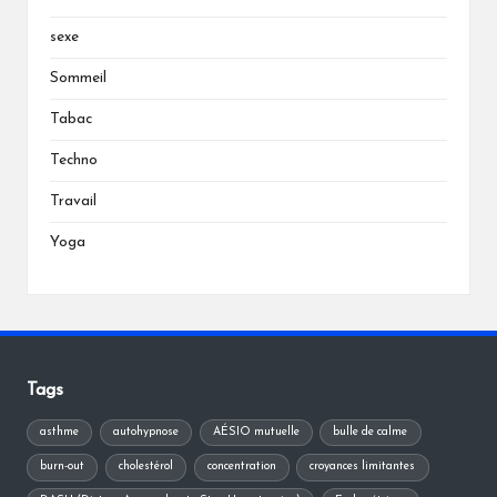
sexe
Sommeil
Tabac
Techno
Travail
Yoga
Tags
asthme
autohypnose
AÉSIO mutuelle
bulle de calme
burn-out
cholestérol
concentration
croyances limitantes