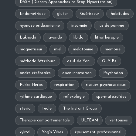
DASH (Dietary Approaches to Stop Hypertension)
Endométriose
gluten
Guérisseur
habitudes
hypnose ericksonienne
insomnie
jus de pomme
Lakhochi
lavande
libido
lithothérapie
magnétiseur
miel
mélatonine
mémoire
méthode Afterburn
oeuf de Yoni
OLY Be
ondes cérébrales
open innovation
Psychodon
Pukka Herbs
respiration
risques psychosociaux
rythme cardiaque
réflexologie
spermatozoïdes
stevia
teale
The Instant Group
Thérapie comportementale
ULTEAM
ventouses
xylitol
Yog’n Vibes
épuisement professionnel