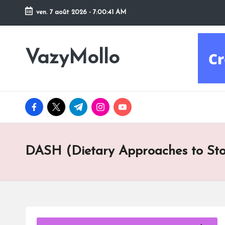
ven. 7 août 2026
-
7:00:42 AM
Skip
to
VazyMollo
content
Pensez
à
vous
..
facebook.com
twitter.com
t.me
instagram.com
youtube.com
Prenez
votre
temps
!
DASH (Dietary Approaches to Sto