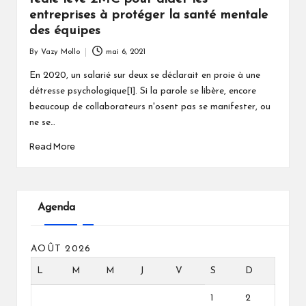
entreprises à protéger la santé mentale
des équipes
By
Vazy Mollo
mai 6, 2021
Posted
by
En 2020, un salarié sur deux se déclarait en proie à une
détresse psychologique[1]. Si la parole se libère, encore
beaucoup de collaborateurs n'osent pas se manifester, ou
ne se…
Read More
Agenda
AOÛT 2026
L
M
M
J
V
S
D
1
2