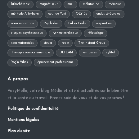
lithothérapie
magnétiseur
miel
mélatonine
mémoire
méthode Afterburn
oeuf de Yoni
OLY Be
ondes cérébrales
open innovation
Psychodon
Pukka Herbs
respiration
risques psychosociaux
rythme cardiaque
réflexologie
spermatozoïdes
stevia
teale
The Instant Group
Thérapie comportementale
ULTEAM
ventouses
xylitol
Yog’n Vibes
épuisement professionnel
A propos
VazyMollo, votre blog Média et site d’actualités sur le bien être
et la santé au travail. Prenez soin de vous et de vos proches !
Politique de confidentialité
Mentions légales
Plan du site