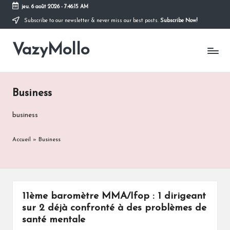
jeu. 6 août 2026
-
7:46:16 AM
Subscribe to our newsletter & never miss our best posts.
Subscribe Now!
Skip
to
VazyMollo
content
Pensez
à
vous
..
Business
Prenez
votre
temps
business
!
Accueil
»
Business
11ème baromètre MMA/Ifop : 1 dirigeant
sur 2 déjà confronté à des problèmes de
santé mentale