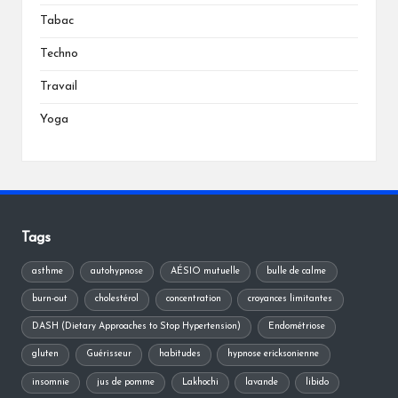
Tabac
Techno
Travail
Yoga
Tags
asthme
autohypnose
AÉSIO mutuelle
bulle de calme
burn-out
cholestérol
concentration
croyances limitantes
DASH (Dietary Approaches to Stop Hypertension)
Endométriose
gluten
Guérisseur
habitudes
hypnose ericksonienne
insomnie
jus de pomme
Lakhochi
lavande
libido