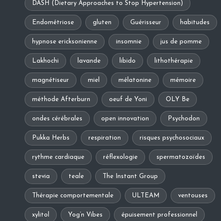
DASH (Dietary Approaches to Stop Hypertension)
Endométriose
gluten
Guérisseur
habitudes
hypnose ericksonienne
insomnie
jus de pomme
Lakhochi
lavande
libido
lithothérapie
magnétiseur
miel
mélatonine
mémoire
méthode Afterburn
oeuf de Yoni
OLY Be
ondes cérébrales
open innovation
Psychodon
Pukka Herbs
respiration
risques psychosociaux
rythme cardiaque
réflexologie
spermatozoïdes
stevia
teale
The Instant Group
Thérapie comportementale
ULTEAM
ventouses
xylitol
Yog’n Vibes
épuisement professionnel