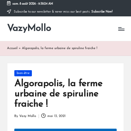
sam. 8 août 2026
-
9:38:24 AM
Subscribe to our newsletter & never miss our best posts.
Subscribe Now!
Skip
to
VazyMollo
content
Pensez
à
vous
..
Accueil
»
Algorapolis, la ferme urbaine de spiruline fraiche !
Prenez
votre
temps
!
Posted
bien-être
in
Algorapolis, la ferme
urbaine de spiruline
fraiche !
By
Vazy Mollo
mai 13, 2021
Posted
by