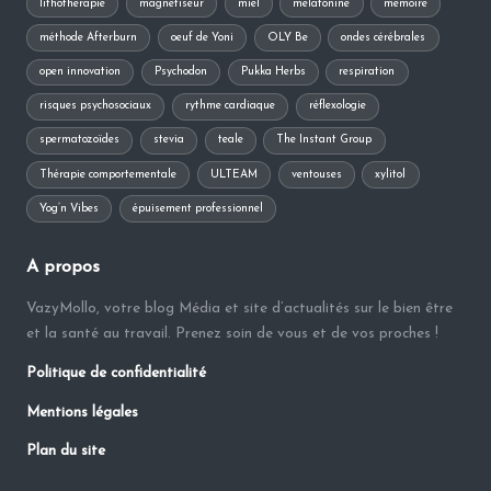
lithothérapie
magnétiseur
miel
mélatonine
mémoire
méthode Afterburn
oeuf de Yoni
OLY Be
ondes cérébrales
open innovation
Psychodon
Pukka Herbs
respiration
risques psychosociaux
rythme cardiaque
réflexologie
spermatozoïdes
stevia
teale
The Instant Group
Thérapie comportementale
ULTEAM
ventouses
xylitol
Yog’n Vibes
épuisement professionnel
A propos
VazyMollo, votre blog Média et site d’actualités sur le bien être
et la santé au travail. Prenez soin de vous et de vos proches !
Politique de confidentialité
Mentions légales
Plan du site