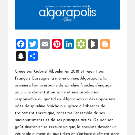
F
T
E
Pi
Li
B
Bl
Bl
a
wi
m
nt
n
o
o
o
S
P
ce
tt
ai
er
ke
o
g
g
n
ar
b
er
l
es
dI
k
M
g
Créée par Gabriel Riboulet en 2018 et rejoint par
a
ta
François Cassagne la même année, Algorapolis, la
o
t
n
m
ar
er
p
g
première ferme urbaine de spiruline fraîche, s’engage
o
ar
ks
ch
er
pour une alimentation saine et une production
k
ks
responsable au quotidien. Algorapolis a développé une
at
pâte de spiruline fraîche qui, grâce à l’absence de
.fr
traitement thermique, conserve l’ensemble de ses
micronutriments et de ses principes actifs. De par son
goût discret et sa texture unique, la spiruline devient un
véritable aliment du quotidien et s’intègre aisément dans