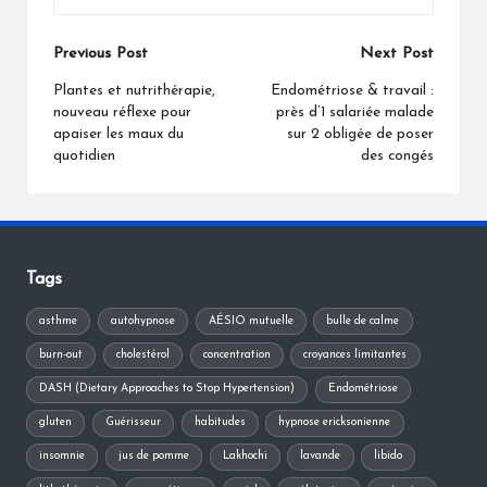
Post
Previous Post
Next Post
navigation
Plantes et nutrithérapie,
Endométriose & travail :
nouveau réflexe pour
près d’1 salariée malade
apaiser les maux du
sur 2 obligée de poser
quotidien
des congés
Tags
asthme
autohypnose
AÉSIO mutuelle
bulle de calme
burn-out
cholestérol
concentration
croyances limitantes
DASH (Dietary Approaches to Stop Hypertension)
Endométriose
gluten
Guérisseur
habitudes
hypnose ericksonienne
insomnie
jus de pomme
Lakhochi
lavande
libido