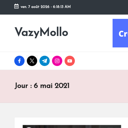
ven. 7 août 2026
-
6:18:14 AM
Skip
to
VazyMollo
content
Pensez
à
vous
..
facebook.com
twitter.com
t.me
instagram.com
youtube.com
Prenez
votre
temps
!
Jour :
6 mai 2021