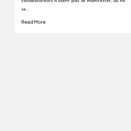
collaborateurs n'osent pas se manifester, ou ne
se…
Read More