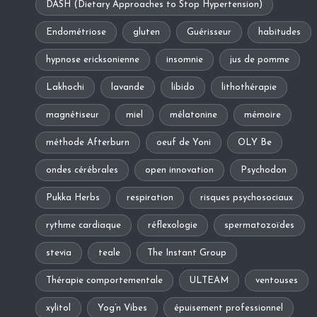
DASH (Dietary Approaches to Stop Hypertension)
Endométriose
gluten
Guérisseur
habitudes
hypnose ericksonienne
insomnie
jus de pomme
Lakhochi
lavande
libido
lithothérapie
magnétiseur
miel
mélatonine
mémoire
méthode Afterburn
oeuf de Yoni
OLY Be
ondes cérébrales
open innovation
Psychodon
Pukka Herbs
respiration
risques psychosociaux
rythme cardiaque
réflexologie
spermatozoïdes
stevia
teale
The Instant Group
Thérapie comportementale
ULTEAM
ventouses
xylitol
Yog’n Vibes
épuisement professionnel