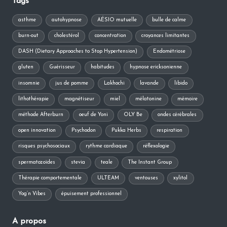
Tags
asthme
autohypnose
AÉSIO mutuelle
bulle de calme
burn-out
cholestérol
concentration
croyances limitantes
DASH (Dietary Approaches to Stop Hypertension)
Endométriose
gluten
Guérisseur
habitudes
hypnose ericksonienne
insomnie
jus de pomme
Lakhochi
lavande
libido
lithothérapie
magnétiseur
miel
mélatonine
mémoire
méthode Afterburn
oeuf de Yoni
OLY Be
ondes cérébrales
open innovation
Psychodon
Pukka Herbs
respiration
risques psychosociaux
rythme cardiaque
réflexologie
spermatozoïdes
stevia
teale
The Instant Group
Thérapie comportementale
ULTEAM
ventouses
xylitol
Yog’n Vibes
épuisement professionnel
A propos