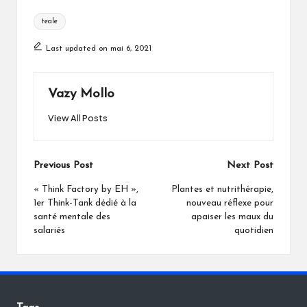
Tags:
teale
Last updated on mai 6, 2021
Vazy Mollo
View All Posts
Post
Previous Post
Next Post
navigation
« Think Factory by EH »,
Plantes et nutrithérapie,
1er Think-Tank dédié à la
nouveau réflexe pour
santé mentale des
apaiser les maux du
salariés
quotidien