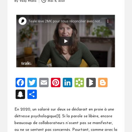
By
Vazy Mollo
mai 6, 2021
Posted
by
F
T
E
Pi
Li
B
Bl
Bl
a
wi
m
nt
n
o
o
o
S
P
ce
tt
ai
er
ke
o
g
g
n
ar
b
er
l
es
dI
k
M
g
En 2020, un salarié sur deux se déclarait en proie à une
a
ta
détresse psychologique[1]. Si la parole se libère, encore
o
t
n
m
ar
er
p
g
beaucoup de collaborateurs n’osent pas se manifester,
o
ar
ks
ou ne se sentent pas concernés. Pourtant, comme avec la