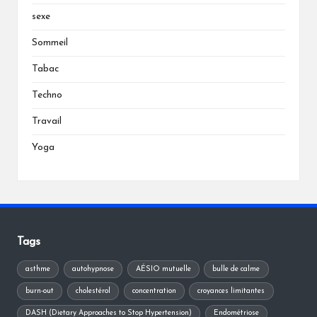
sexe
Sommeil
Tabac
Techno
Travail
Yoga
Tags
asthme
autohypnose
AÉSIO mutuelle
bulle de calme
burn-out
cholestérol
concentration
croyances limitantes
DASH (Dietary Approaches to Stop Hypertension)
Endométriose