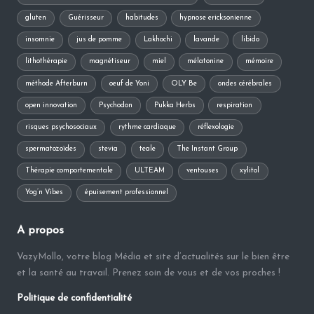
gluten
Guérisseur
habitudes
hypnose ericksonienne
insomnie
jus de pomme
Lakhochi
lavande
libido
lithothérapie
magnétiseur
miel
mélatonine
mémoire
méthode Afterburn
oeuf de Yoni
OLY Be
ondes cérébrales
open innovation
Psychodon
Pukka Herbs
respiration
risques psychosociaux
rythme cardiaque
réflexologie
spermatozoïdes
stevia
teale
The Instant Group
Thérapie comportementale
ULTEAM
ventouses
xylitol
Yog’n Vibes
épuisement professionnel
A propos
VazyMollo, votre blog Média et site d’actualités sur le bien être
et la santé au travail. Prenez soin de vous et de vos proches !
Politique de confidentialité