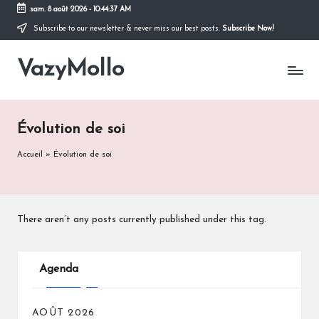
sam. 8 août 2026
-
10:44:38 AM
Subscribe to our newsletter & never miss our best posts.
Subscribe Now!
Skip
to
VazyMollo
content
Pensez
à
vous
..
Évolution de soi
Prenez
votre
Accueil
»
Évolution de soi
temps
!
There aren’t any posts currently published under this tag.
Agenda
AOÛT 2026