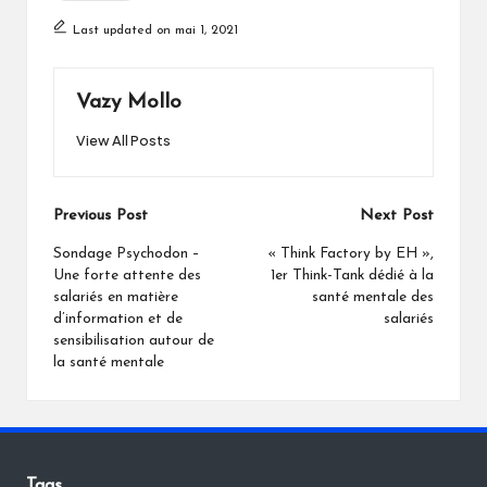
Last updated on mai 1, 2021
Vazy Mollo
View All Posts
Post
Previous Post
Next Post
navigation
Sondage Psychodon –
« Think Factory by EH »,
Une forte attente des
1er Think-Tank dédié à la
salariés en matière
santé mentale des
d’information et de
salariés
sensibilisation autour de
la santé mentale
Tags