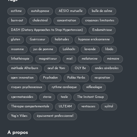
asthme
autohypnose
AÉSIO mutuelle
bulle de calme
burn-out
cholestérol
concentration
croyances limitantes
DASH (Dietary Approaches to Stop Hypertension)
Endométriose
gluten
Guérisseur
habitudes
hypnose ericksonienne
insomnie
jus de pomme
Lakhochi
lavande
libido
lithothérapie
magnétiseur
miel
mélatonine
mémoire
méthode Afterburn
oeuf de Yoni
OLY Be
ondes cérébrales
open innovation
Psychodon
Pukka Herbs
respiration
risques psychosociaux
rythme cardiaque
réflexologie
spermatozoïdes
stevia
teale
The Instant Group
Thérapie comportementale
ULTEAM
ventouses
xylitol
Yog’n Vibes
épuisement professionnel
A propos