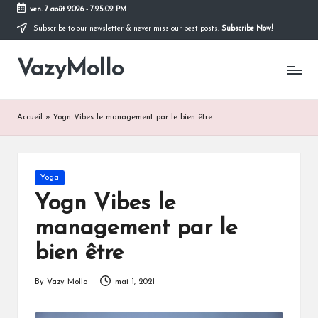
ven. 7 août 2026
-
7:25:03 PM
Subscribe to our newsletter & never miss our best posts.
Subscribe Now!
Skip
to
VazyMollo
content
Pensez
à
vous
..
Accueil
»
Yogn Vibes le management par le bien être
Prenez
votre
temps
!
Posted
Yoga
in
Yogn Vibes le
management par le
bien être
By
Vazy Mollo
mai 1, 2021
Posted
by