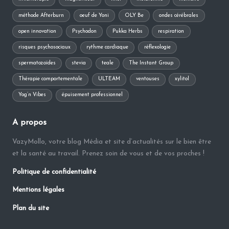
méthode Afterburn
oeuf de Yoni
OLY Be
ondes cérébrales
open innovation
Psychodon
Pukka Herbs
respiration
risques psychosociaux
rythme cardiaque
réflexologie
spermatozoïdes
stevia
teale
The Instant Group
Thérapie comportementale
ULTEAM
ventouses
xylitol
Yog’n Vibes
épuisement professionnel
A propos
VazyMollo, votre blog Média et site d’actualités sur le bien être
et la santé au travail. Prenez soin de vous et de vos proches !
Politique de confidentialité
Mentions légales
Plan du site