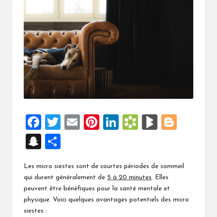
F
T
E
Pi
Li
B
Bl
Bl
a
wi
m
nt
n
o
o
o
S
P
ce
tt
ai
er
ke
o
g
g
n
ar
b
er
l
es
dI
k
M
g
Les micro siestes sont de courtes périodes de sommeil
a
ta
qui durent généralement de
5 à 20 minutes
. Elles
o
t
n
m
ar
er
p
g
peuvent être bénéfiques pour la santé mentale et
o
ar
ks
ch
er
physique. Voici quelques avantages potentiels des micro
k
ks
siestes :