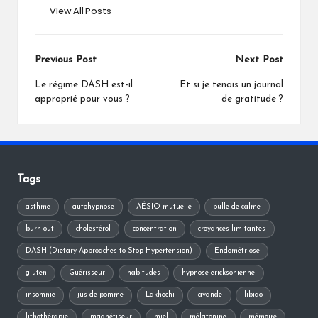
View All Posts
Post
Previous Post
Next Post
navigation
Le régime DASH est-il
Et si je tenais un journal
approprié pour vous ?
de gratitude ?
Tags
asthme
autohypnose
AÉSIO mutuelle
bulle de calme
burn-out
cholestérol
concentration
croyances limitantes
DASH (Dietary Approaches to Stop Hypertension)
Endométriose
gluten
Guérisseur
habitudes
hypnose ericksonienne
insomnie
jus de pomme
Lakhochi
lavande
libido
lithothérapie
magnétiseur
miel
mélatonine
mémoire