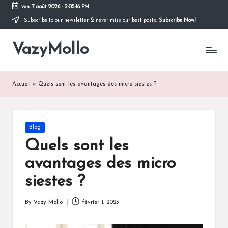
ven. 7 août 2026
-
2:05:16 PM
Subscribe to our newsletter & never miss our best posts.
Subscribe Now!
Skip
to
VazyMollo
content
Pensez
à
vous
..
Accueil
»
Quels sont les avantages des micro siestes ?
Prenez
votre
temps
!
Posted
Blog
in
Quels sont les
avantages des micro
siestes ?
By
Vazy Mollo
février 1, 2023
Posted
by